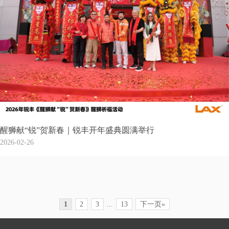
醒狮献“锐”贺新春｜锐丰开年盛典圆满举行
2026-02-26
1
2
3
...
13
下一页»