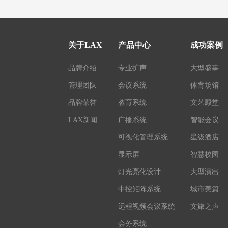
关于LAX
产品中心
成功案例
品牌介绍
专业扩声
大型盛事
管理团队
会议系统
体育场馆
品牌荣誉
教育系统
文艺殿堂
LAX新闻
广播系统
智能会议
可视化管理系统
星级酒店
显示屏
智慧校园
灯光亮化设计
大型演出
中控矩阵系统
城市美篇
远程视频会议系统
文旅之声
会务系统