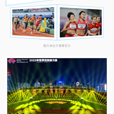
图片来自于赛事官方