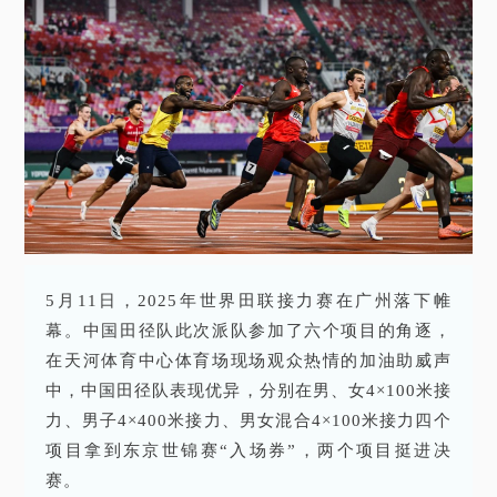
5月11日，2025年世界田联接力赛在广州落下帷
幕。中国田径队此次派队参加了六个项目的角逐，
在天河体育中心体育场现场观众热情的加油助威声
中，中国田径队表现优异，分别在男、女4×100米接
力、男子4×400米接力、男女混合4×100米接力四个
项目拿到东京世锦赛“入场券”，两个项目挺进决
赛。