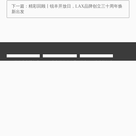
下一篇：精彩回顾丨锐丰开放日，LAX品牌创立三十周年焕
新出发
LAX微信官方视频号
LAX 官方微信公众号
锐丰LAX京东旗舰店
LAX官方抖音号
广州市番禺区石楼镇市莲路石楼路段10号
020—39280003
project@lax-pro.com
sitemap
Copyright ©
2026
广州市锐丰数字科技有限公司 All Rights
Reserved. 备案号：
粤ICP备2024348939号-1