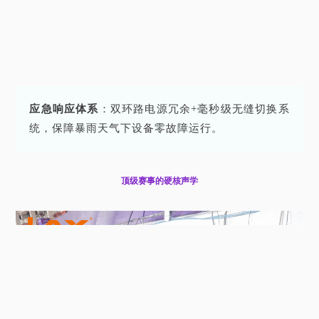
应急响应体系
：双环路电源冗余+毫秒级无缝切换系
统，保障暴雨天气下设备零故障运行。
顶级赛事的硬核声学