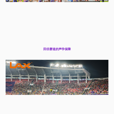
田径赛道的声学保障