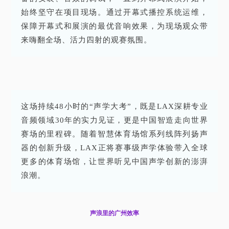
始终坚守在项目现场。通过开幕式播控系统运维，
保障开幕式和展演的最优音响效果，为现场观众带
来嗨翻全场、活力四射的观赛氛围。
这场持续48小时的“声学大考”，既是LAX深耕专业
音频领域30年的实力见证，更是中国智造走向世界
赛场的里程碑。随着智慧体育场馆系列线阵列扬声
器的创新升级，LAX正将赛事级声学体验带入全球
更多的体育场馆，让世界听见中国声学创新的澎湃
浪潮。
声浪里的广州效率