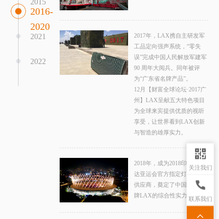
2015
2016-
2020
2021
2017年，LAX携自主研发军
工品定向强声系统，“零失
误”完成中国人民解放军建军
2022
90 周年大阅兵。同年被评
为“广东省名牌产品”。
12月【财富全球论坛·2017广
州】LAX呈献五大特色项目
为全球来宾提供优质的视听
享受，让世界看到LAX创新
与智造的雄厚实力。
2018年，成为2018印尼雅加
关注我们
达亚运会官方指定灯光音响
供应商，奠定了中国民族品
牌LAX的综合性实力。
联系我们