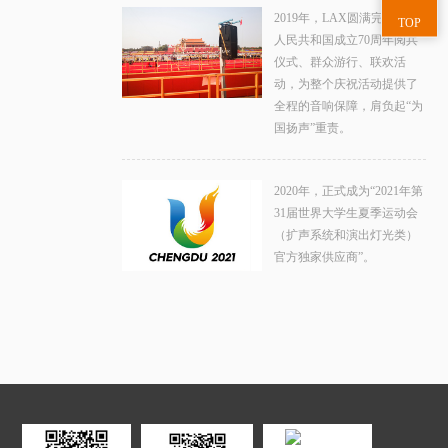
2019年，LAX圆满完成中华
TOP
人民共和国成立70周年阅兵
仪式、群众游行、联欢活
动，为整个庆祝活动提供了
全程的音响保障，肩负起“为
国扬声”重责。
2020年，正式成为“2021年第
31届世界大学生夏季运动会
（扩声系统和演出灯光类）
官方独家供应商”。