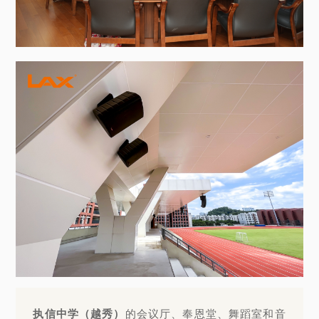
执信中学（越秀）
的会议厅、奉恩堂、舞蹈室和音