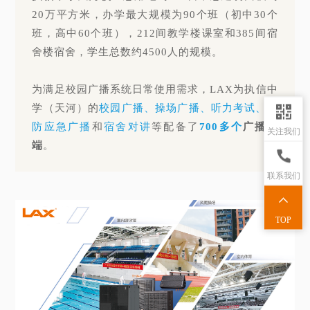
20万平方米，办学最大规模为90个班（初中30个
班，高中60个班），212间教学楼课室和385间宿
舍楼宿舍，学生总数约4500人的规模。
为满足校园广播系统日常使用需求，LAX为执信中
学（天河）的
校园广播、操场广播、听力考试、消
防应急广播
和
宿舍对讲
等配备了
700多个
广播终
关注我们
端
。
联系我们
TOP