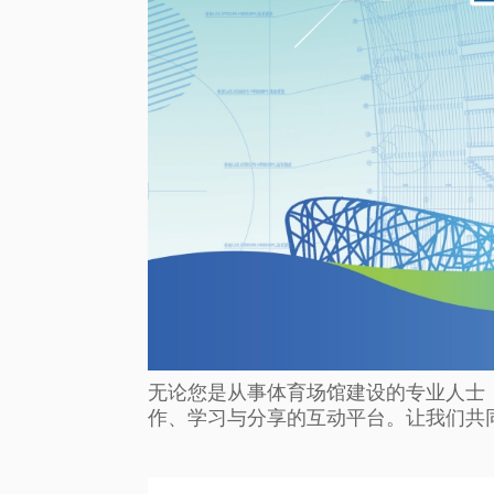
无论您是从事体育场馆建设的专业人士
作、学习与分享的互动平台。让我们共