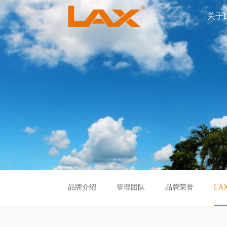
关于
品牌介绍
管理团队
品牌荣誉
LA